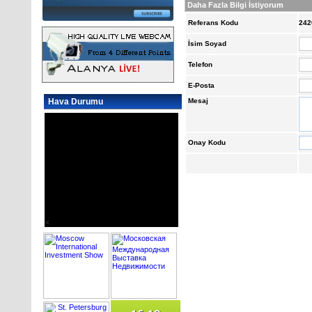
Daha Fazla Bilgi İstiyorum
Referans Kodu
242
İsim Soyad
Telefon
E-Posta
Hava Durumu
Mesaj
Onay Kodu
<