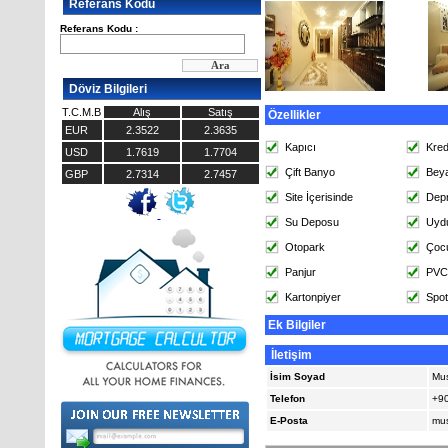
Referans Kodu
Referans Kodu :
Döviz Bilgileri
T.C.M.B
Alış
Satış
Özellikler
EUR
2.3522
2.3635
Kapıcı
Kre
USD
1.7619
1.7704
Çift Banyo
Bey
GBP
2.7314
2.7457
Site İçerisinde
Dep
Su Deposu
Uyd
Otopark
Çoc
Panjur
PVC
Kartonpiyer
Spot
Ek Bilgiler
İletişim
İsim Soyad
Mus
Telefon
+90
E-Posta
mus