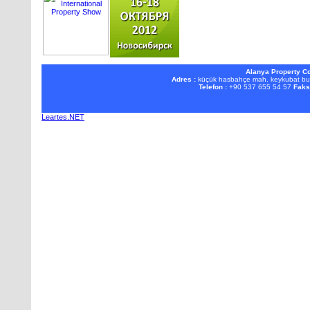
Alanya Property Co
Adres :
küçük hasbahçe mah. keykubat b
Telefon :
+90 537 655 54 57
Faks
Leartes.NET