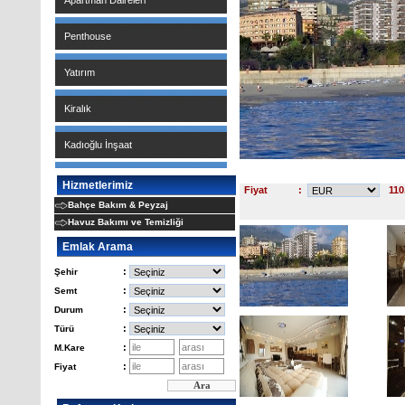
Apartman Daireleri
Penthouse
Yatırım
Kiralık
Kadıoğlu İnşaat
Hizmetlerimiz
Fiyat
:
110
Bahçe Bakım & Peyzaj
Havuz Bakımı ve Temizliği
Emlak Arama
:
Şehir
:
Semt
:
Durum
:
Türü
:
M.Kare
:
Fiyat