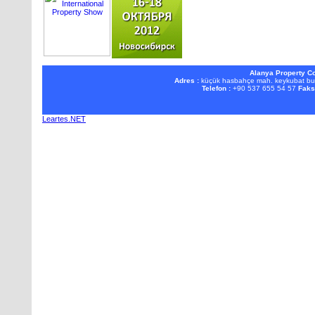
Alanya Property Co
Adres :
küçük hasbahçe mah. keykubat b
Telefon :
+90 537 655 54 57
Faks
Leartes.NET