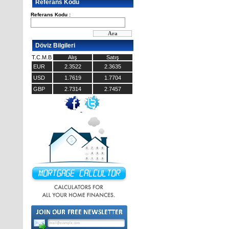
Referans Kodu
Referans Kodu :
Döviz Bilgileri
T.C.M.B
Alış
Satış
EUR
2.3522
2.3635
USD
1.7619
1.7704
GBP
2.7314
2.7457