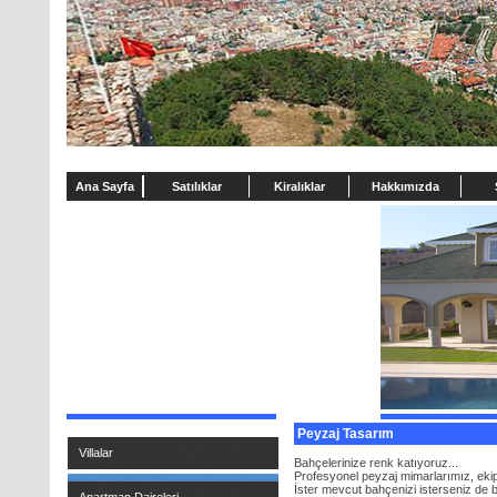
Ana Sayfa
Satılıklar
Kiralıklar
Hakkımızda
Peyzaj Tasarım
Villalar
Bahçelerinize renk katıyoruz...
Profesyonel peyzaj mimarlarımız, ekip
İster mevcut bahçenizi isterseniz de ba