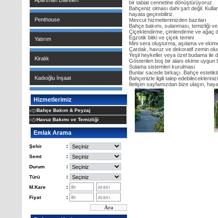
Apartman Daireleri
bir tabiat cennetine dönüştürüyoruz.
Bahçeniz olması dahi şart değil. Kullanl
hayata geçirebiliriz.
Penthouse
Mevcut hizmetlerimizden bazıları
Bahçe bakımı, sulanması, temizliği 
Çiçeklendirme, çimlendirme ve ağaç d
Egzotik bitki ve çiçek temini
Yatırım
Mini sera oluşturma, aşılama ve ekim
Çardak, havuz ve dekoratif zemin ol
Yeşil heykeller veya özel budama ile
Kiralık
Gösterilen boş bir alanı ekime uygun
Sulama sistemleri kurulması
Bunlar sacede birkaçı. Bahçe estetikt
Kadıoğlu İnşaat
Bahçenizle ilgili talep edebileceklerin
İletişim sayfamızdan bize ulaşın, hay
Hizmetlerimiz
Bahçe Bakım & Peyzaj
Havuz Bakımı ve Temizliği
Emlak Arama
:
Şehir
:
Semt
:
Durum
:
Türü
:
M.Kare
:
Fiyat