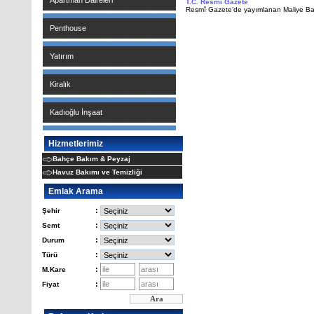
Apartman Daireleri
T.C. Resmî Gazete
Resmî Gazete’de yayımlanan Maliye Baka
Penthouse
Yatırım
Kiralık
Kadıoğlu İnşaat
Hizmetlerimiz
Bahçe Bakım & Peyzaj
Havuz Bakımı ve Temizliği
Emlak Arama
:
Şehir
:
Semt
:
Durum
:
Türü
:
M.Kare
:
Fiyat