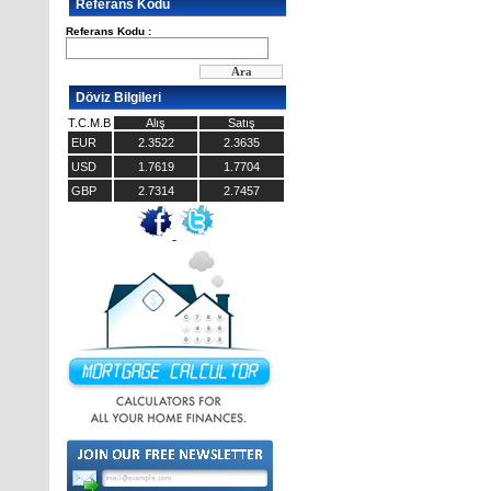
Referans Kodu
Referans Kodu :
Döviz Bilgileri
T.C.M.B
Alış
Satış
EUR
2.3522
2.3635
USD
1.7619
1.7704
GBP
2.7314
2.7457