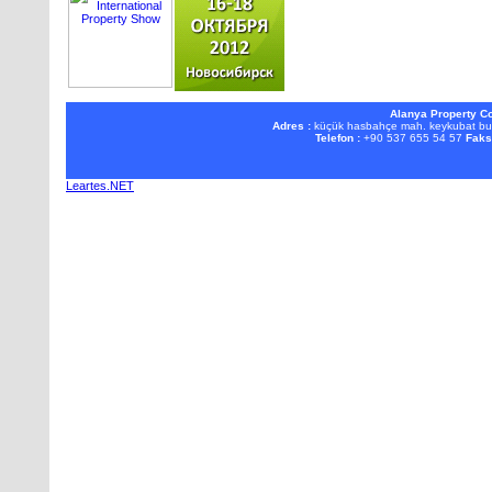
Alanya Property Co
Adres :
küçük hasbahçe mah. keykubat b
Telefon :
+90 537 655 54 57
Faks
Leartes.NET